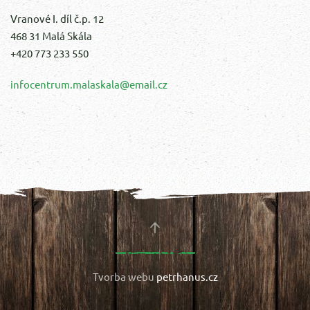
Vranové I. díl č.p. 12
468 31 Malá Skála
+420 773 233 550
infocentrum.malaskala@email.cz
Tvorba webu
petrhanus.cz