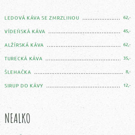
62,-
LEDOVÁ KÁVA SE ZMRZLINOU
45,-
VÍDEŇSKÁ KÁVA
62,-
ALŽÍRSKÁ KÁVA
35,-
TURECKÁ KÁVA
8,-
ŠLEHAČKA
12,-
SIRUP DO KÁVY
NEALKO