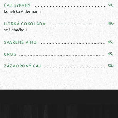
50,-
ČAJ SYPANÝ
konvička Aldermann
49,-
HORKÁ ČOKOLÁDA
se šlehačkou
45,-
SVAŘENÉ VÍNO
45,-
GROG
50,-
ZÁZVOROVÝ ČAJ