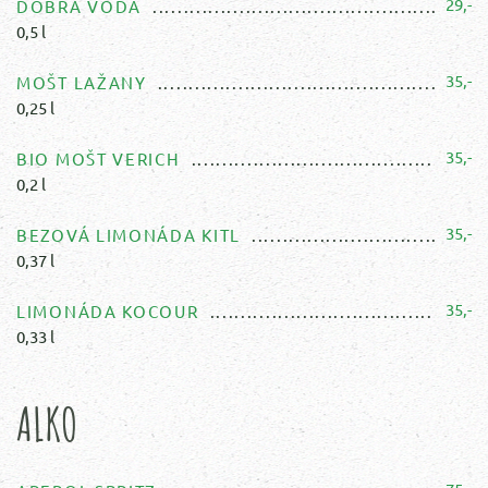
29,-
DOBRÁ VODA
0,5 l
35,-
MOŠT LAŽANY
0,25 l
35,-
BIO MOŠT VERICH
0,2 l
35,-
BEZOVÁ LIMONÁDA KITL
0,37 l
35,-
LIMONÁDA KOCOUR
0,33 l
ALKO