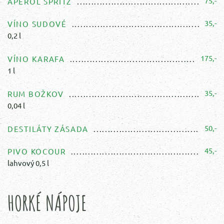
75,-
APEROL SPRITZ
35,-
VÍNO SUDOVÉ
0,2 l
175,-
VÍNO KARAFA
1 l
35,-
RUM BOŽKOV
0,04 l
50,-
DESTILÁTY ZÁSADA
45,-
PIVO KOCOUR
lahvový 0,5 l
HORKÉ NÁPOJE