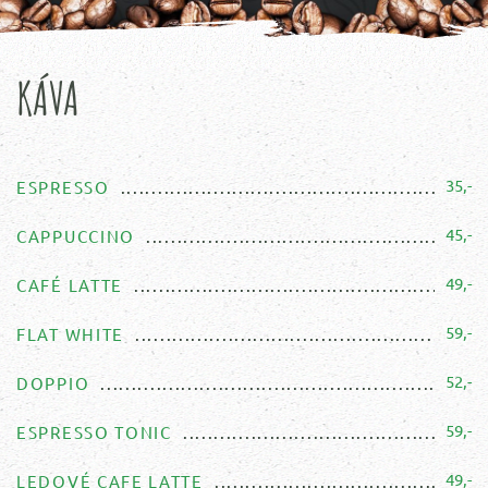
KÁVA
35,-
ESPRESSO
45,-
CAPPUCCINO
49,-
CAFÉ LATTE
59,-
FLAT WHITE
52,-
DOPPIO
59,-
ESPRESSO TONIC
49,-
LEDOVÉ CAFE LATTE